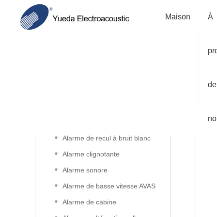
Votre empl
Maison
À
pr
Catégorie de
produits
de
Alarmes
no
Alarme de recul
Alarme de recul à bruit blanc
Alarme clignotante
Alarme sonore
Alarme de basse vitesse AVAS
Alarme de cabine