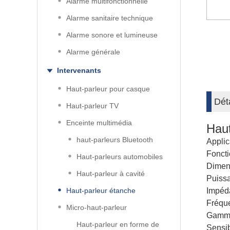
Alarme multifonctionnelle
Alarme sanitaire technique
Alarme sonore et lumineuse
Alarme générale
Intervenants
Haut-parleur pour casque
Dét
Haut-parleur TV
Enceinte multimédia
Haut
haut-parleurs Bluetooth
Applic
Foncti
Haut-parleurs automobiles
Dimen
Haut-parleur à cavité
Puiss
Impéd
Haut-parleur étanche
Fréqu
Micro-haut-parleur
Gamme
Haut-parleur en forme de
Sensib