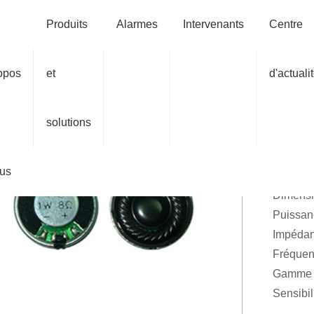
acement : Domicile
Produits
Intervenants
Haut-parleur éta
Produits
Alarmes
Intervenants
Centre
Haut-parleur étanche
opos
et
d'actuali
Haut
23 
solutions
Applicat
us
Fonction
Dimensi
Puissan
Impédan
Fréquen
Gamme d
Sensibil