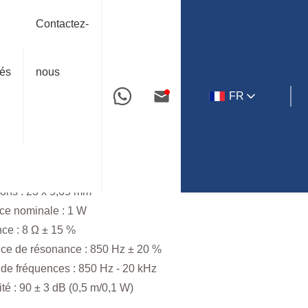
nche
Haut-parleur en micro-mylar de 23 mm YD23-8
Contactez-
tés
nous
-parleur en micro-mylar de
FR
mm YD23-8
ion : équipements multimédias mobiles, etc.
 : Pleine fréquence
ons : 23 x 5,65 mm
ce nominale : 1 W
ce : 8 Ω ± 15 %
ce de résonance : 850 Hz ± 20 %
e fréquences : 850 Hz - 20 kHz
ité : 90 ± 3 dB (0,5 m/0,1 W)