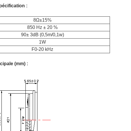
écification :
8Ω±15%
850 Hz ± 20 %
90± 3dB (0,5m/0,1w)
1W
F0-20 kHz
cipale (mm) :