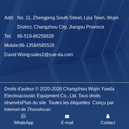
Add:
No. 11, Zhengping South Street, Lijia Town, Wujin
District, Changzhou City, Jiangsu Province
Tel:
86-519-86256828
Mobile:
86-13584585528
David Wong:
sales2@yue-da.com
Droits d'auteur © 2020-2026 Changzhou Wujin Yueda
Electroacoustic Equipment Co., Ltd. Tous droits
réservés
Plan du site
Toutes les étiquettes
Conçu par
Internet de Zhonghuan
WhatsApp
E-mail
Contact